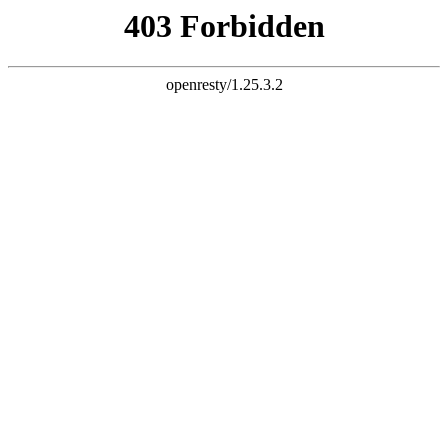
k8网站
网站首页
关于我们
公司简介
设备展示
营业执照
加工车间
产品中心
气体电加热器系列
电加热器系列
电加热器系列
电加热器系列
电加热管系列
电加热棒系列
电加热板系列
电伴热带系列
导热油炉系列