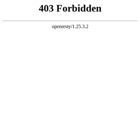
k8网站
网站首页
关于我们
公司简介
设备展示
营业执照
加工车间
产品中心
气体电加热器系列
电加热器系列
电加热器系列
电加热器系列
电加热管系列
电加热棒系列
电加热板系列
电伴热带系列
导热油炉系列